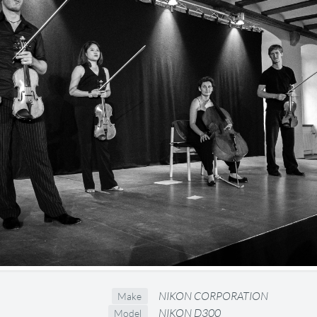
NIKON CORPORATION
Make
NIKON D300
Model