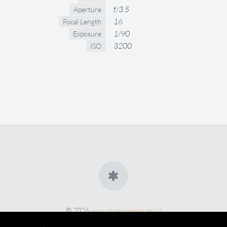
f/3.5
Aperture
16
Focal Length
1/90
Exposure
3200
ISO
© 2026
www.pixelsammler.de/x3