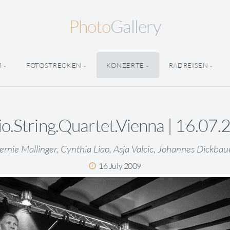
Photo
Gallery
M
FOTOSTRECKEN
KONZERTE
RADREISEN
o.String.Quartet.Vienna | 16.07
ernie Mallinger, Cynthia Liao, Asja Valcic, Johannes Dickbau
16 July 2009